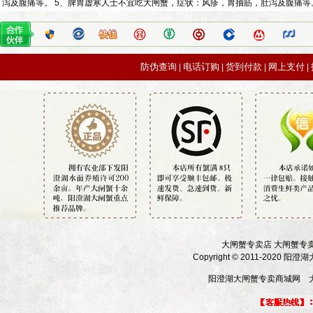
泻及腹痛等。 5、脾胃虚寒人士不宜吃大闸蟹，症状：风疹，胃抽筋，肚泻及腹痛等
防伪查询
电话订购
货到付款
网上支付
|
|
|
|
大闸蟹专卖店 大闸蟹专
Copyright © 2011-2020 
阳澄湖大闸蟹专卖商城网 