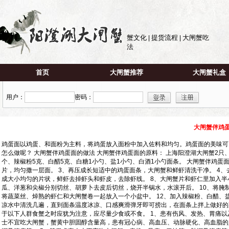
蟹文化
提货流程
大闸蟹吃
|
|
法
首页
大闸蟹推荐
大闸蟹礼盒
用户：
密码：
大闸蟹伴鸡
鸡蛋面以鸡蛋、和面粉为主料，将鸡蛋放入面粉中加入佐料和均匀。鸡蛋面的美味可
怎么做呢？ 大闸蟹伴鸡蛋面的做法 大闸蟹伴鸡蛋面的原料： 上海阳澄湖大闸蟹2只、面
个、辣椒粉5克、白醋5克、白糖1小勺、盐1小勺、白酒1小勺面条。 大闸蟹伴鸡蛋
片，均匀撒一层面。 3、再压成长短适中的鸡蛋面条，大闸蟹和鲜虾清洗干净。 4、
成大小均匀的片状，鲜虾去掉虾头和虾皮，去除虾线。 8、大闸蟹片和虾仁里加入半
瓜、洋葱和尖椒分别切丝、胡萝卜去皮后切丝，烧开半锅水，水滚开后。 10、将腌
将蔬菜丝、焯熟的虾仁和大闸蟹卷一起放入一个小盆中。 12、加入辣椒粉、白醋、盐
凉水中清洗几遍，直到面条温度冰凉、口感爽滑弹牙即可捞出，在面条上拌上做好的
于以下人群食蟹之时应犹为注意，应尽量少食或不食。 1、患有伤风、发热、胃痛以
士不宜吃大闸蟹，蟹黄中胆固醇含量高，患有冠心病、高血压、动脉硬化、高血脂的