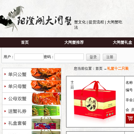
蟹文化
提货流程
大闸蟹吃
|
|
法
首页
大闸蟹推荐
大闸蟹礼盒
用户：
密码：
您当前位置：首页 →
礼篮十二只装
名称
编号
非会员
会 