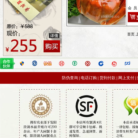
会 员
首页 
防伪查询
电话订购
货到付款
网上支付
|
|
|
|