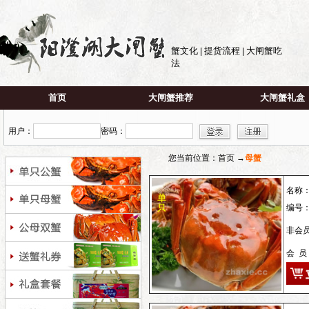
蟹文化
提货流程
大闸蟹吃
|
|
法
首页
大闸蟹推荐
大闸蟹礼盒
用户：
密码：
您当前位置：首页 →
母蟹
名称
编号
非会员
会 员