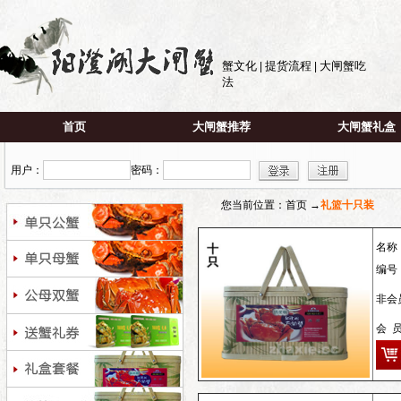
蟹文化
提货流程
大闸蟹吃
|
|
法
首页
大闸蟹推荐
大闸蟹礼盒
用户：
密码：
您当前位置：首页 →
礼篮十只装
名称
编号
非会员
会 