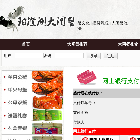
蟹文化
提货流程
大闸蟹吃
|
|
法
首页
大闸蟹推荐
大闸蟹礼盒
用户：
密码：
盛付通在线付款：
支付订单号 ：
支付金额：
付款人:
网上银行支付