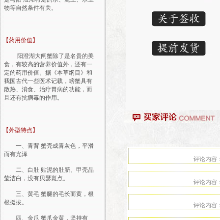
物等自然条件有关。
【药用价值】
阳澄湖大闸蟹除了是名贵的美
食，有较高的营养价值外，还有一
定的药用价值。据《本草纲目》和
我国古代一些医术记载，螃蟹具有
散热、消食、治疗胃病的功能，而
且还有抗病毒的作用。
【外型特点】
一、青背 蟹壳成青灰色，平滑
而有光泽
二、白肚 贴泥的肚脐、甲壳晶
莹洁白，没有贝瑟斑点。
三、黄毛 蟹腿的毛长而黄，根
根挺拔。
四、金爪 蟹爪金黄，坚持有