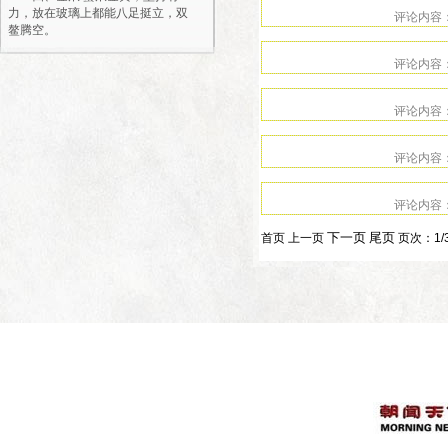
力，放在玻璃上都能八足挺立，双
鳌腾空。