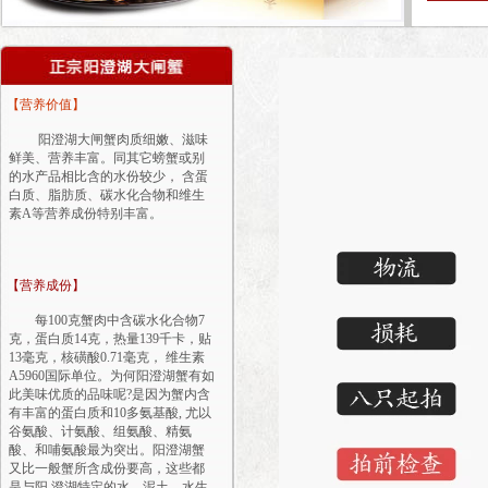
【营养价值】
阳澄湖大闸蟹肉质细嫩、滋味
鲜美、营养丰富。同其它螃蟹或别
的水产品相比含的水份较少， 含蛋
白质、脂肪质、碳水化合物和维生
素A等营养成份特别丰富。
【营养成份】
每100克蟹肉中含碳水化合物7
克，蛋白质14克，热量139千卡，贴
13毫克，核磺酸0.71毫克， 维生素
A5960国际单位。为何阳澄湖蟹有如
此美味优质的品味呢?是因为蟹内含
有丰富的蛋白质和10多氨基酸, 尤以
谷氨酸、计氨酸、组氨酸、精氨
酸、和哺氨酸最为突出。阳澄湖蟹
又比一般蟹所含成份要高，这些都
是与阳 澄湖特定的水、泥土、水生