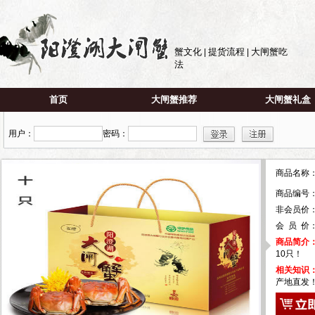
蟹文化
提货流程
大闸蟹吃
|
|
法
首页
大闸蟹推荐
大闸蟹礼盒
用户：
密码：
商品名
商品编号
非会员价：
会 员 价
商品简介
10只！
相关知识
产地直发