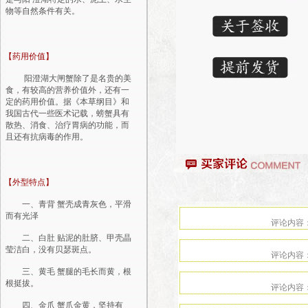
物等自然条件有关。
【药用价值】
阳澄湖大闸蟹除了是名贵的美
食，有较高的营养价值外，还有一
定的药用价值。据《本草纲目》和
我国古代一些医术记载，螃蟹具有
散热、消食、治疗胃病的功能，而
且还有抗病毒的作用。
【外型特点】
一、青背 蟹壳成青灰色，平滑
而有光泽
二、白肚 贴泥的肚脐、甲壳晶
莹洁白，没有贝瑟斑点。
三、黄毛 蟹腿的毛长而黄，根
根挺拔。
四、金爪 蟹爪金黄，坚持有