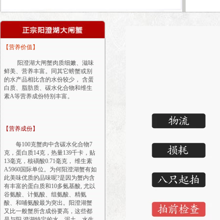
【营养价值】
阳澄湖大闸蟹肉质细嫩、滋味
鲜美、营养丰富。同其它螃蟹或别
的水产品相比含的水份较少， 含蛋
白质、脂肪质、碳水化合物和维生
素A等营养成份特别丰富。
【营养成份】
每100克蟹肉中含碳水化合物7
克，蛋白质14克，热量139千卡，贴
13毫克，核磺酸0.71毫克， 维生素
A5960国际单位。为何阳澄湖蟹有如
此美味优质的品味呢?是因为蟹内含
有丰富的蛋白质和10多氨基酸, 尤以
谷氨酸、计氨酸、组氨酸、精氨
酸、和哺氨酸最为突出。阳澄湖蟹
又比一般蟹所含成份要高，这些都
是与阳 澄湖特定的水、泥土、水生