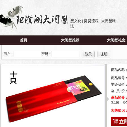
蟹文化
提货流程
大闸蟹吃
|
|
法
首页
大闸蟹推荐
大闸蟹礼盒
用户：
密码：
商品名称
商品编号
非会员价：
会 员 价
商品简介
3.1两；
相关知识