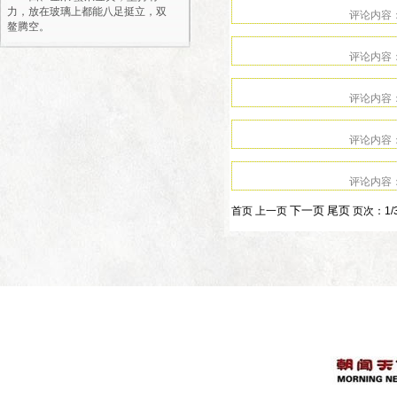
力，放在玻璃上都能八足挺立，双
鳌腾空。