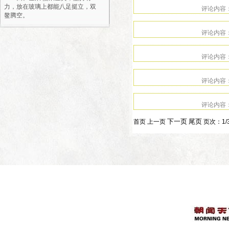
力，放在玻璃上都能八足挺立，双
鳌腾空。