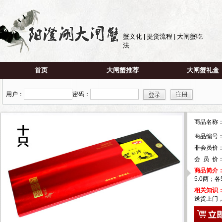
蟹文化
提货流程
大闸蟹吃
|
|
法
首页
大闸蟹推荐
大闸蟹礼盒
用户：
密码：
商品名称
商品编号
非会员价： 
会 员 价
商品简介
5.0两；
相关知识
送货上门