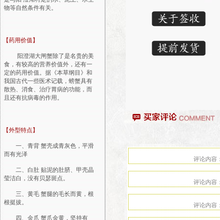
物等自然条件有关。
【药用价值】
阳澄湖大闸蟹除了是名贵的美
食，有较高的营养价值外，还有一
定的药用价值。据《本草纲目》和
我国古代一些医术记载，螃蟹具有
散热、消食、治疗胃病的功能，而
且还有抗病毒的作用。
【外型特点】
一、青背 蟹壳成青灰色，平滑
而有光泽
二、白肚 贴泥的肚脐、甲壳晶
莹洁白，没有贝瑟斑点。
三、黄毛 蟹腿的毛长而黄，根
根挺拔。
四、金爪 蟹爪金黄，坚持有