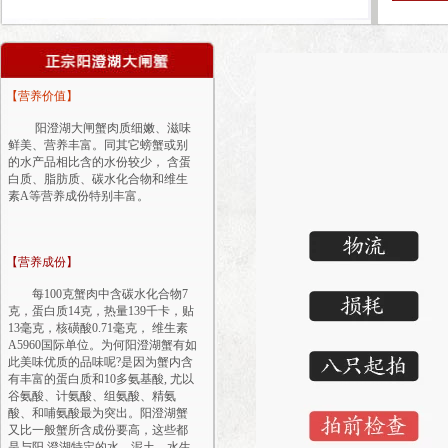
【营养价值】
阳澄湖大闸蟹肉质细嫩、滋味
鲜美、营养丰富。同其它螃蟹或别
的水产品相比含的水份较少， 含蛋
白质、脂肪质、碳水化合物和维生
素A等营养成份特别丰富。
【营养成份】
每100克蟹肉中含碳水化合物7
克，蛋白质14克，热量139千卡，贴
13毫克，核磺酸0.71毫克， 维生素
A5960国际单位。为何阳澄湖蟹有如
此美味优质的品味呢?是因为蟹内含
有丰富的蛋白质和10多氨基酸, 尤以
谷氨酸、计氨酸、组氨酸、精氨
酸、和哺氨酸最为突出。阳澄湖蟹
又比一般蟹所含成份要高，这些都
是与阳 澄湖特定的水、泥土、水生